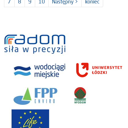
7
8
9
10
Następny >
koniec