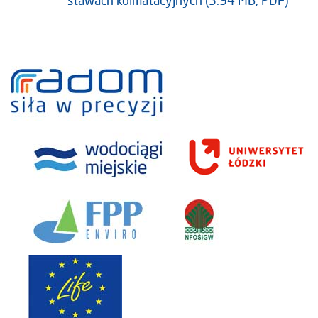
stawach kolmatacyjnych (5.94 MB, PDF)