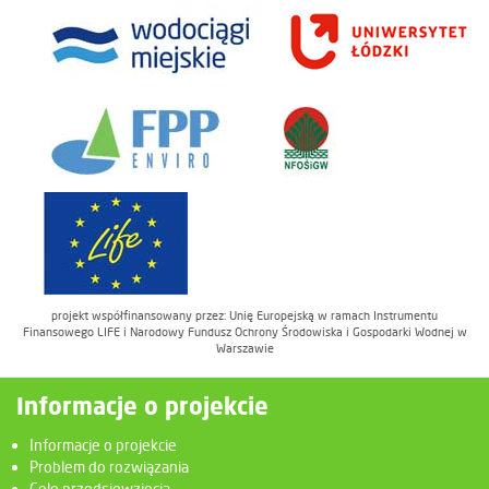
projekt współfinansowany przez: Unię Europejską w ramach Instrumentu
Finansowego LIFE i Narodowy Fundusz Ochrony Środowiska i Gospodarki Wodnej w
Warszawie
Informacje o projekcie
Informacje o projekcie
Problem do rozwiązania
Cele przedsięwzięcia