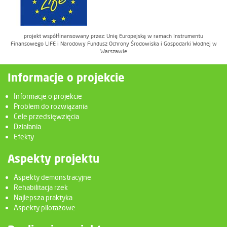
projekt współfinansowany przez: Unię Europejską w ramach Instrumentu
Finansowego LIFE i Narodowy Fundusz Ochrony Środowiska i Gospodarki Wodnej w
Warszawie
Informacje o projekcie
Informacje o projekcie
Problem do rozwiązania
Cele przedsięwzięcia
Działania
Efekty
Aspekty projektu
Aspekty demonstracyjne
Rehabilitacja rzek
Najlepsza praktyka
Aspekty pilotażowe