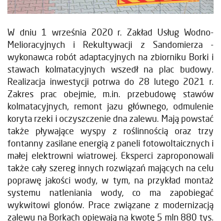
W dniu 1 września 2020 r. Zakład Usług Wodno-
Melioracyjnych i Rekultywacji z Sandomierza -
wykonawca robót adaptacyjnych na zbiorniku Borki i
stawach kolmatacyjnych wszedł na plac budowy.
Realizacja inwestycji potrwa do 28 lutego 2021 r.
Zakres prac obejmie, m.in. przebudowę stawów
kolmatacyjnych, remont jazu głównego, odmulenie
koryta rzeki i oczyszczenie dna zalewu. Mają powstać
także pływające wyspy z roślinnością oraz trzy
fontanny zasilane energią z paneli fotowoltaicznych i
małej elektrowni wiatrowej. Eksperci zaproponowali
także cały szereg innych rozwiązań mających na celu
poprawę jakości wody, w tym, na przykład montaż
systemu natleniania wody, co ma zapobiegać
wykwitowi glonów. Prace związane z modernizacją
zalewu na Borkach opiewają na kwotę 5 mln 880 tys.