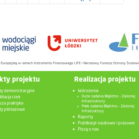
ę Europejską w ramach Instrumentu Finansowego LIFE i Narodowy Fundusz Ochrony Środow
kty projektu
Realizacja projektu
ty demonstracyjne
Wdrożenia
litacja rzek
Duże zadania Błękitno - Zielonej
Infrastruktury
sza praktyka
Małe zadania Błękitno - Zielonej
y pilotażowe
Infrastuktury
Raporty
Publikacje naukowe i prasowe
Piszą o nas