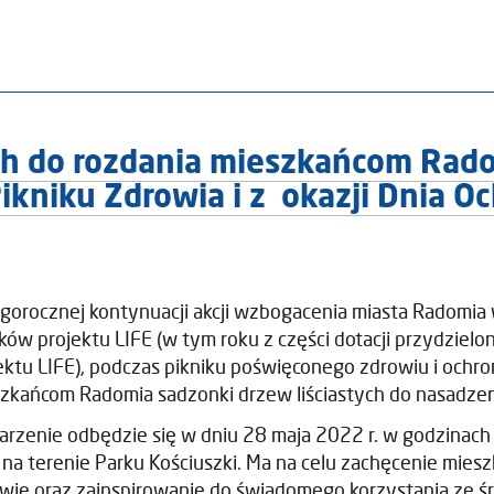
ych do rozdania mieszkańcom Rad
kniku Zdrowia i z okazji Dnia O
gorocznej kontynuacji akcji wzbogacenia miasta Radomia w
ków projektu LIFE (w tym roku z części dotacji przydziel
ektu LIFE), podczas pikniku poświęconego zdrowiu i och
zkańcom Radomia sadzonki drzew liściastych do nasadzen
rzenie odbędzie się w dniu 28 maja 2022 r. w godzinach
 na terenie Parku Kościuszki. Ma na celu zachęcenie mie
wie oraz zainspirowanie do świadomego korzystania ze 