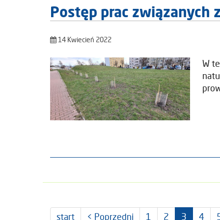
Postęp prac związanych 
14 Kwiecień 2022
W te
natu
prow
start
< Poprzedni
1
2
3
4