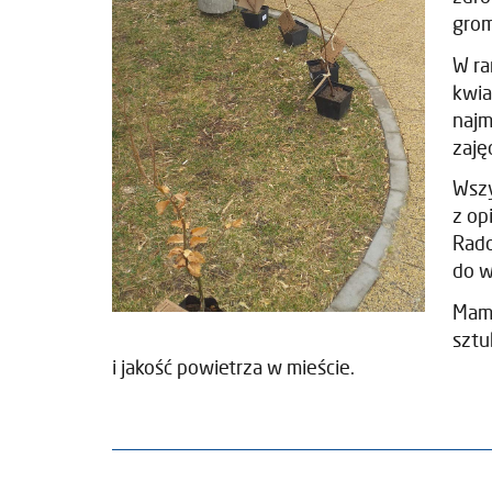
gro
W ra
kwia
najm
zaję
Wszy
z op
Rado
do w
Mamy
sztu
i jakość powietrza w mieście.