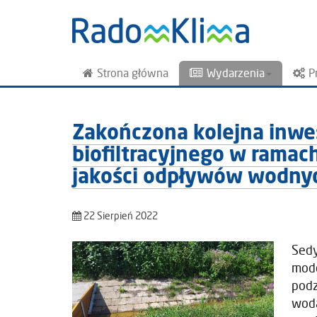
Strona główna
Wydarzenia
P
Zakończona kolejna inwe
biofiltracyjnego w rama
jakości odpływów wodnyc
22 Sierpień 2022
Sed
mode
pod
woda