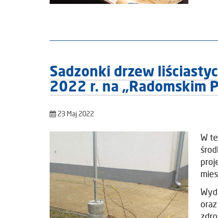
Sadzonki drzew liściast
2022 r. na „Radomskim Pi
23 Maj 2022
W te
środ
proj
mies
Wyda
oraz
zdro