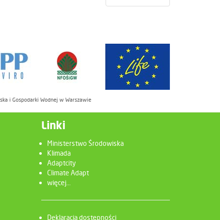
iska i Gospodarki Wodnej w Warszawie
Linki
Ministerstwo Środowiska
Klimada
Adaptcity
Climate Adapt
więcej...
Deklaracja dostępności