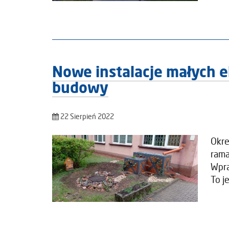
Nowe instalacje małych e
budowy
22 Sierpień 2022
Okre
rama
Wpra
To j