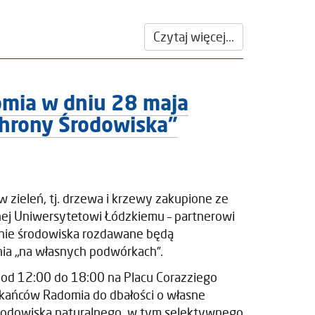
Czytaj więcej...
omia w dniu 28 maja
chrony Środowiska”
 zieleń, tj. drzewa i krzewy zakupione ze
onej Uniwersytetowi Łódzkiemu – partnerowi
ronie środowiska rozdawane będą
ia „na własnych podwórkach”.
 od 12:00 do 18:00 na Placu Corazziego
szkańców Radomia do dbałości o własne
środowiska naturalnego, w tym selektywnego