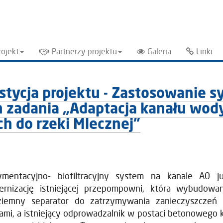
rojekt
Partnerzy projektu
Galeria
Linki
stycja projektu - Zastosowanie
ch zadania „Adaptacja kanału wo
h do rzeki Mlecznej”
ymentacyjno- biofiltracyjny system na kanale A0 
rnizację istniejącej przepompowni, która wybudowan
ziemny separator do zatrzymywania zanieczyszczeń
mi, a istniejący odprowadzalnik w postaci betonowego