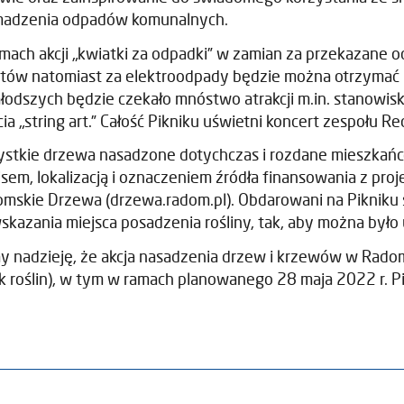
madzenia odpadów komunalnych.
mach akcji „kwiatki za odpadki” w zamian za przekazane 
tów natomiast za elektroodpady będzie można otrzymać n
łodszych będzie czekało mnóstwo atrakcji m.in. stanowiska 
cia „string art.” Całość Pikniku uświetni koncert zespołu Re
stkie drzewa nasadzone dotychczas i rozdane mieszkań
isem, lokalizacją i oznaczeniem źródła finansowania z pro
mskie Drzewa (drzewa.radom.pl). Obdarowani na Pikniku
skazania miejsca posadzenia rośliny, tak, aby można było
 nadzieję, że akcja nasadzenia drzew i krzewów w Rado
k roślin), w tym w ramach planowanego 28 maja 2022 r. Pi