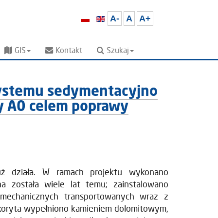
A-
A
A+
GIS
Kontakt
Szukaj
 systemu sedymentacyjno
dy A0 celem poprawy
już działa. W ramach projektu wykonano
a została wiele lat temu; zainstalowano
 mechanicznych transportowanych wraz z
 koryta wypełniono kamieniem dolomitowym,