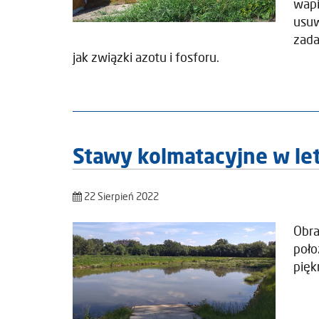
wapi
usuw
zada
jak związki azotu i fosforu.
Stawy kolmatacyjne w le
22 Sierpień 2022
Obra
poło
pięk