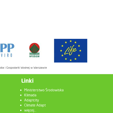
iska i Gospodarki Wodnej w Warszawie
Linki
Ministerstwo Środowiska
Klimada
Adaptcity
Climate Adapt
więcej...