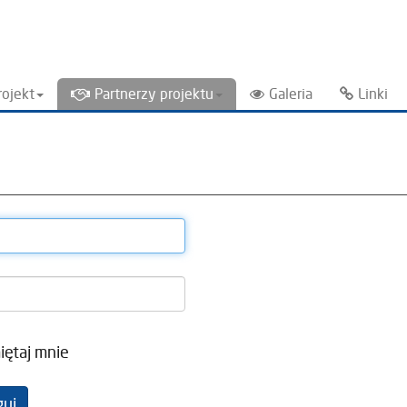
rojekt
Partnerzy projektu
Galeria
Linki
iętaj mnie
guj