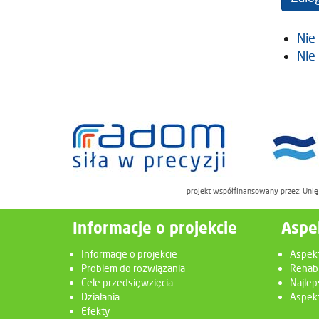
Nie
Nie
projekt współfinansowany przez: Uni
Informacje o projekcie
Aspe
Informacje o projekcie
Aspek
Problem do rozwiązania
Rehabi
Cele przedsięwzięcia
Najlep
Działania
Aspekt
Efekty