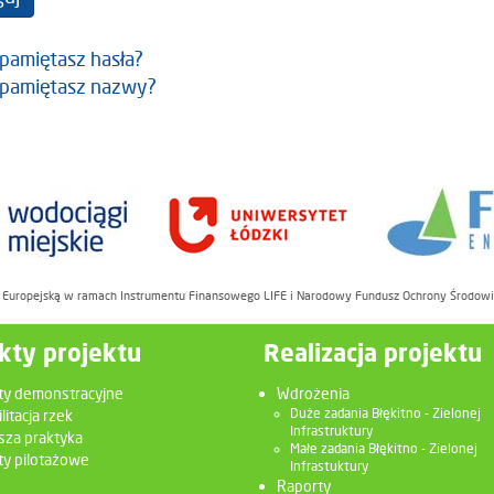
 pamiętasz hasła?
 pamiętasz nazwy?
ę Europejską w ramach Instrumentu Finansowego LIFE i Narodowy Fundusz Ochrony Środow
kty projektu
Realizacja projektu
ty demonstracyjne
Wdrożenia
litacja rzek
Duże zadania Błękitno - Zielonej
Infrastruktury
sza praktyka
Małe zadania Błękitno - Zielonej
y pilotażowe
Infrastuktury
Raporty