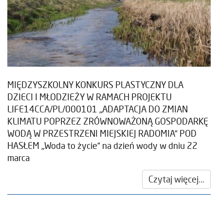
MIĘDZYSZKOLNY KONKURS PLASTYCZNY DLA
DZIECI I MŁODZIEŻY W RAMACH PROJEKTU
LIFE14CCA/PL/000101 „ADAPTACJA DO ZMIAN
KLIMATU POPRZEZ ZRÓWNOWAŻONĄ GOSPODARKĘ
WODĄ W PRZESTRZENI MIEJSKIEJ RADOMIA” POD
HASŁEM „Woda to życie” na dzień wody w dniu 22
marca
Czytaj więcej...