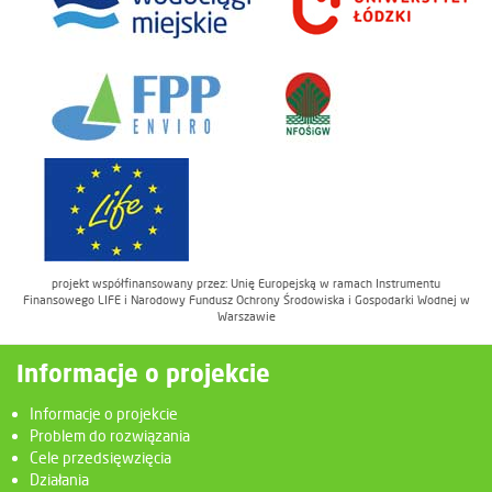
projekt współfinansowany przez: Unię Europejską w ramach Instrumentu
Finansowego LIFE i Narodowy Fundusz Ochrony Środowiska i Gospodarki Wodnej w
Warszawie
Informacje o projekcie
Informacje o projekcie
Problem do rozwiązania
Cele przedsięwzięcia
Działania