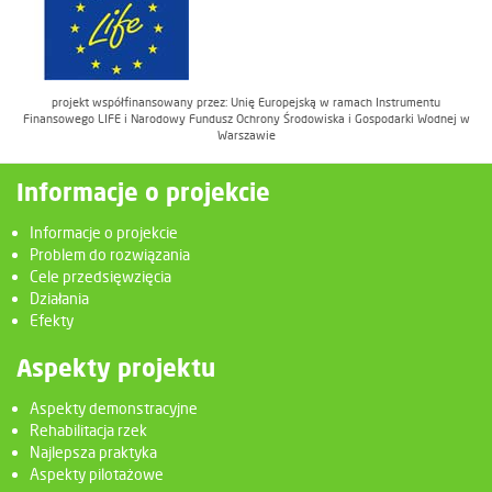
projekt współfinansowany przez: Unię Europejską w ramach Instrumentu
Finansowego LIFE i Narodowy Fundusz Ochrony Środowiska i Gospodarki Wodnej w
Warszawie
Informacje o projekcie
Informacje o projekcie
Problem do rozwiązania
Cele przedsięwzięcia
Działania
Efekty
Aspekty projektu
Aspekty demonstracyjne
Rehabilitacja rzek
Najlepsza praktyka
Aspekty pilotażowe