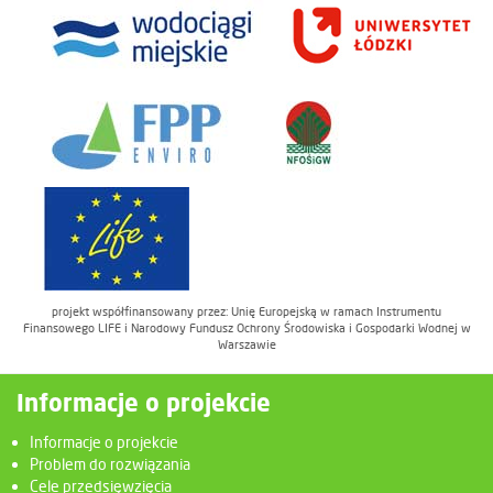
projekt współfinansowany przez: Unię Europejską w ramach Instrumentu
Finansowego LIFE i Narodowy Fundusz Ochrony Środowiska i Gospodarki Wodnej w
Warszawie
Informacje o projekcie
Informacje o projekcie
Problem do rozwiązania
Cele przedsięwzięcia