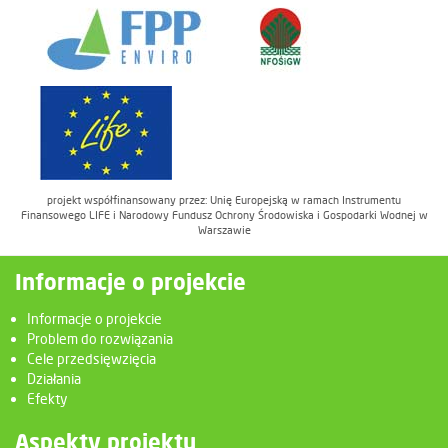
projekt współfinansowany przez: Unię Europejską w ramach Instrumentu
Finansowego LIFE i Narodowy Fundusz Ochrony Środowiska i Gospodarki Wodnej w
Warszawie
Informacje o projekcie
Informacje o projekcie
Problem do rozwiązania
Cele przedsięwzięcia
Działania
Efekty
Aspekty projektu