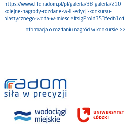
https://www.life.radom.pl/pl/galeria/38-galeria/210-
kolejne-nagrody-rozdane-w-iii-edycji-konkursu-
plastycznego-woda-w-miescie#sigProId353fedb1cd
informacja o rozdaniu nagród w konkursie >>