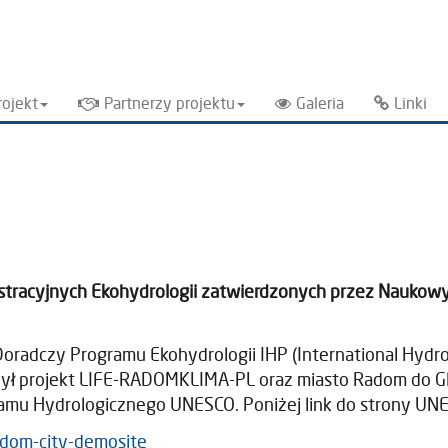
rojekt
Partnerzy projektu
Galeria
Linki
tracyjnych Ekohydrologii zatwierdzonych przez Naukowy
radczy Programu Ekohydrologii IHP (International Hydrol
ył projekt LIFE-RADOMKLIMA-PL oraz miasto Radom do Glo
u Hydrologicznego UNESCO. Poniżej link do strony UN
adom-city-demosite