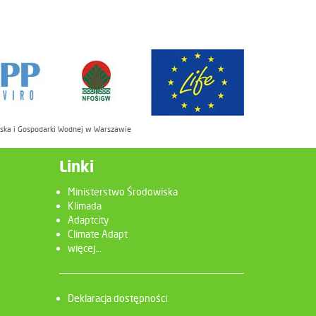
iska i Gospodarki Wodnej w Warszawie
Linki
Ministerstwo Środowiska
Klimada
Adaptcity
Climate Adapt
więcej...
Deklaracja dostępności