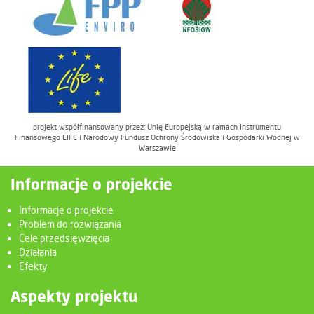
projekt współfinansowany przez: Unię Europejską w ramach Instrumentu
Finansowego LIFE i Narodowy Fundusz Ochrony Środowiska i Gospodarki Wodnej w
Warszawie
Informacje o projekcie
Informacje o projekcie
Problem do rozwiązania
Cele przedsięwzięcia
Działania
Efekty
Aspekty projektu