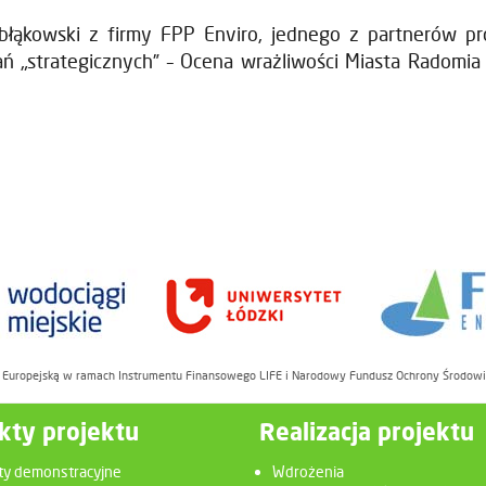
błąkowski z firmy FPP Enviro, jednego z partnerów pro
ń „strategicznych” – Ocena wrażliwości Miasta Radomi
ę Europejską w ramach Instrumentu Finansowego LIFE i Narodowy Fundusz Ochrony Środow
kty projektu
Realizacja projektu
ty demonstracyjne
Wdrożenia