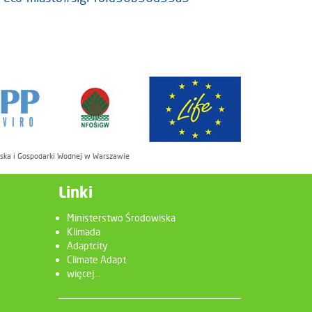
iska i Gospodarki Wodnej w Warszawie
Linki
Ministerstwo Środowiska
Klimada
Adaptcity
Climate Adapt
więcej...