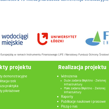
ę Europejską w ramach Instrumentu Finansowego LIFE i Narodowy Fundusz Ochrony Środow
kty projektu
Realizacja projektu
ty demonstracyjne
Wdrożenia
litacja rzek
Duże zadania Błękitno - Zielonej
Infrastruktury
sza praktyka
Małe zadania Błękitno - Zielonej
y pilotażowe
Infrastuktury
Raporty
Publikacje naukowe i prasowe
Piszą o nas