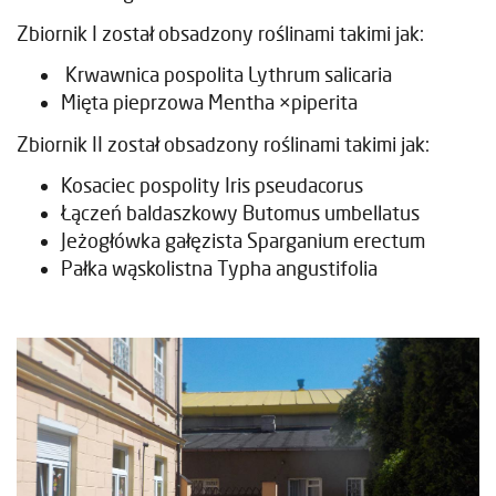
Zbiornik I został obsadzony roślinami takimi jak:
Krwawnica pospolita Lythrum salicaria
Mięta pieprzowa Mentha ×piperita
Zbiornik II został obsadzony roślinami takimi jak:
Kosaciec pospolity Iris pseudacorus
Łączeń baldaszkowy Butomus umbellatus
Jeżogłówka gałęzista Sparganium erectum
Pałka wąskolistna Typha angustifolia