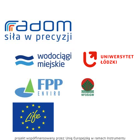
projekt współfinansowany przez: Unię Europejską w ramach Instrumentu