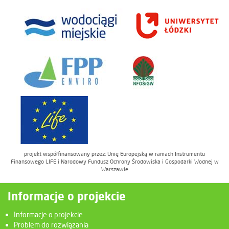
projekt współfinansowany przez: Unię Europejską w ramach Instrumentu
Finansowego LIFE i Narodowy Fundusz Ochrony Środowiska i Gospodarki Wodnej w
Warszawie
Informacje o projekcie
Informacje o projekcie
Problem do rozwiązania