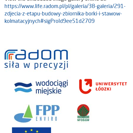
https://www.life.radom.pl/pl/galeria/38-galeria/291-
zdjecia-z-etapu-budowy-zbiornika-borki-i-stawow-
kolmatacyjnych#sigProId9ee51d2709