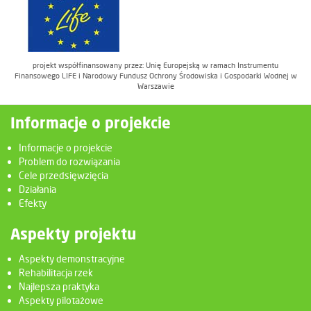
projekt współfinansowany przez: Unię Europejską w ramach Instrumentu
Finansowego LIFE i Narodowy Fundusz Ochrony Środowiska i Gospodarki Wodnej w
Warszawie
Informacje o projekcie
Informacje o projekcie
Problem do rozwiązania
Cele przedsięwzięcia
Działania
Efekty
Aspekty projektu
Aspekty demonstracyjne
Rehabilitacja rzek
Najlepsza praktyka
Aspekty pilotażowe