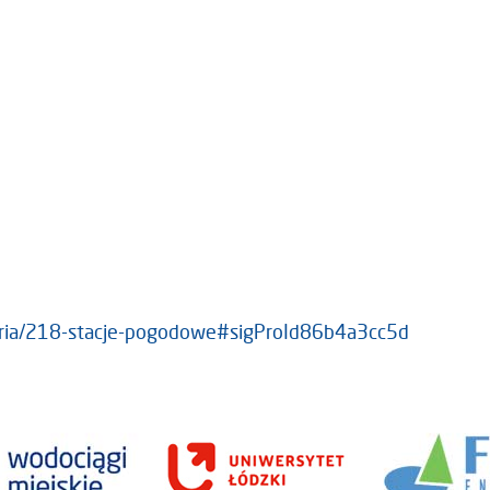
aleria/218-stacje-pogodowe#sigProId86b4a3cc5d